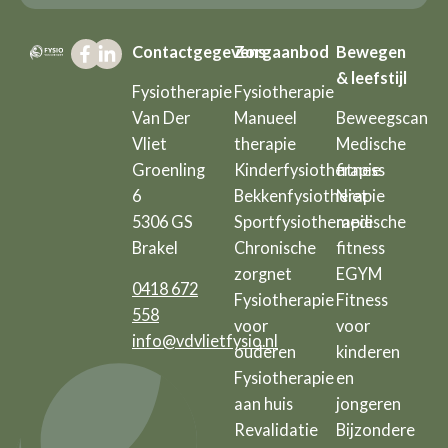
Contactgegevens
Zorgaanbod
Bewegen
& leefstijl
Fysiotherapie
Fysiotherapie
Van Der
Manueel
Beweegscan
Vliet
therapie
Medische
Groenling
Kinderfysiotherapie
fitness
6
Bekkenfysiotherapie
Niet
5306 GS
Sportfysiotherapie
medische
Brakel
Chronische
fitness
zorgnet
EGYM
0418 672
Fysiotherapie
Fitness
558
voor
voor
info@vdvlietfysio.nl
ouderen
kinderen
Fysiotherapie
en
aan huis
jongeren
Revalidatie
Bijzondere