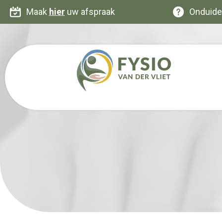
Maak
hier
uw afspraak
Onduide