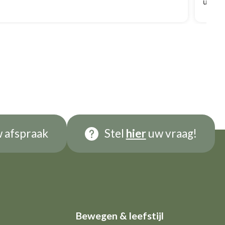
uitkom
Zeker
 afspraak
Stel
hier
uw vraag!
Bewegen & leefstijl