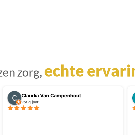
echte ervar
en zorg,
Claudia Van Campenhout
vorig jaar