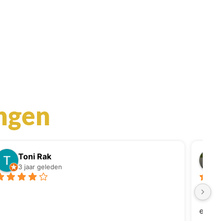
ingen
Toni Rak
3 jaar geleden
Topper
Benade
en heb